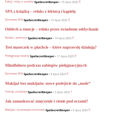
Fakty i mity o urodzie
0
SpaSecretKeeper
-
15 lipca 2025
SPA z książką – relaks z lekturą i kąpielą
Domowe SPA
0
SpaSecretKeeper
-
15 lipca 2025
Oddech a emocje – relaks przez świadome oddychanie
Relaks i wellness
0
SpaSecretKeeper
-
14 lipca 2025
Test maseczek w płachcie – które naprawdę działają?
Pielęgnacja twarzy
0
SpaSecretKeeper
-
11 lipca 2025
Mindfulness podczas zabiegów pielęgnacyjnych
Domowe SPA
0
SpaSecretKeeper
-
9 lipca 2025
Makijaż bez makijażu: nowe podejście do „nude”
Trendy urodowe
1
SpaSecretKeeper
-
5 lipca 2025
Jak zamaskować zmęczenie i cienie pod oczami?
Makijaż i kosmetyka kolorowa
0
SpaSecretKeeper
-
5 lipca 2025