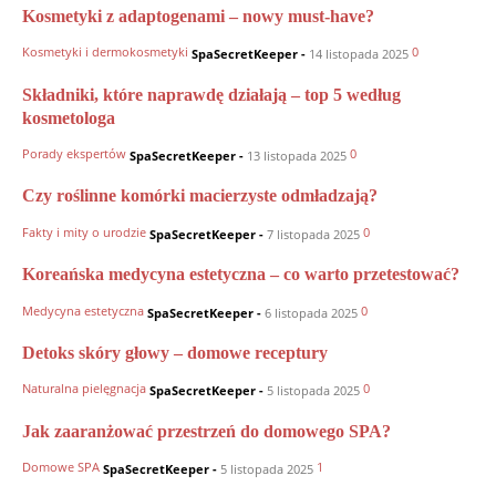
Kosmetyki z adaptogenami – nowy must-have?
Kosmetyki i dermokosmetyki
0
SpaSecretKeeper
-
14 listopada 2025
Składniki, które naprawdę działają – top 5 według
kosmetologa
Porady ekspertów
0
SpaSecretKeeper
-
13 listopada 2025
Czy roślinne komórki macierzyste odmładzają?
Fakty i mity o urodzie
0
SpaSecretKeeper
-
7 listopada 2025
Koreańska medycyna estetyczna – co warto przetestować?
Medycyna estetyczna
0
SpaSecretKeeper
-
6 listopada 2025
Detoks skóry głowy – domowe receptury
Naturalna pielęgnacja
0
SpaSecretKeeper
-
5 listopada 2025
Jak zaaranżować przestrzeń do domowego SPA?
Domowe SPA
1
SpaSecretKeeper
-
5 listopada 2025