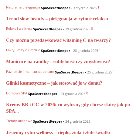
Naturalna pielęgnacja
1
SpaSecretKeeper
-
3 stycznia 2026
Trend slow beauty – pielęgnacja w rytmie relaksu
Relaks i wellness
0
SpaSecretKeeper
-
29 grudnia 2025
Czy można przedawkować witaminę C na twarzy?
Fakty i mity o urodzie
1
SpaSecretKeeper
-
28 grudnia 2025
Manicure na randkę – subtelność czy zmysłowość?
Paznokcie i manicure/pedicure
1
SpaSecretKeeper
-
25 grudnia 2025
Glinki kosmetyczne – jak stosować je w domu?
Domowe SPA
0
SpaSecretKeeper
-
24 grudnia 2025
Kremy BB i CC w 2026: co wybrać, gdy chcesz skórę jak po
SPA...
Trendy urodowe
1
SpaSecretKeeper
-
24 grudnia 2025
Jesienny rytm wellness – ciepło, zioła i złote światło