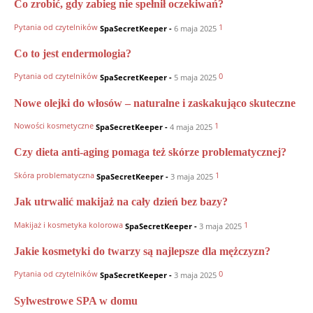
Co zrobić, gdy zabieg nie spełnił oczekiwań?
Pytania od czytelników
1
SpaSecretKeeper
-
6 maja 2025
Co to jest endermologia?
Pytania od czytelników
0
SpaSecretKeeper
-
5 maja 2025
Nowe olejki do włosów – naturalne i zaskakująco skuteczne
Nowości kosmetyczne
1
SpaSecretKeeper
-
4 maja 2025
Czy dieta anti-aging pomaga też skórze problematycznej?
Skóra problematyczna
1
SpaSecretKeeper
-
3 maja 2025
Jak utrwalić makijaż na cały dzień bez bazy?
Makijaż i kosmetyka kolorowa
1
SpaSecretKeeper
-
3 maja 2025
Jakie kosmetyki do twarzy są najlepsze dla mężczyzn?
Pytania od czytelników
0
SpaSecretKeeper
-
3 maja 2025
Sylwestrowe SPA w domu