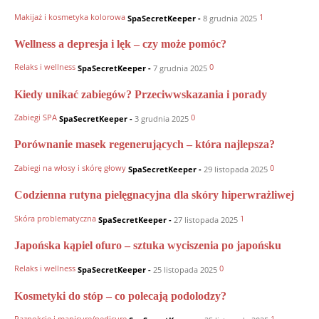
Makijaż i kosmetyka kolorowa
1
SpaSecretKeeper
-
8 grudnia 2025
Wellness a depresja i lęk – czy może pomóc?
Relaks i wellness
0
SpaSecretKeeper
-
7 grudnia 2025
Kiedy unikać zabiegów? Przeciwwskazania i porady
Zabiegi SPA
0
SpaSecretKeeper
-
3 grudnia 2025
Porównanie masek regenerujących – która najlepsza?
Zabiegi na włosy i skórę głowy
0
SpaSecretKeeper
-
29 listopada 2025
Codzienna rutyna pielęgnacyjna dla skóry hiperwrażliwej
Skóra problematyczna
1
SpaSecretKeeper
-
27 listopada 2025
Japońska kąpiel ofuro – sztuka wyciszenia po japońsku
Relaks i wellness
0
SpaSecretKeeper
-
25 listopada 2025
Kosmetyki do stóp – co polecają podolodzy?
Paznokcie i manicure/pedicure
1