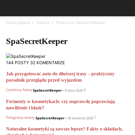
Strona główna
Autorzy
Posty przez SpaSecretKeeper
SpaSecretKeeper
144 POSTY
32 KOMENTARZE
Jak przygotować auto do dłuższej trasy – praktyczny
poradnik przeglądu przed wyjazdem
Czytelnicy Radzą
0
SpaSecretKeeper
-
8 lipca 2026
Fermenty w kosmetykach: czy naprawdę poprawiają
nawilżenie i blask?
Pielęgnacja twarzy
1
SpaSecretKeeper
-
30 kwietnia 2026
Naturalne kosmetyki są zawsze lepsze? Fakty o składach,