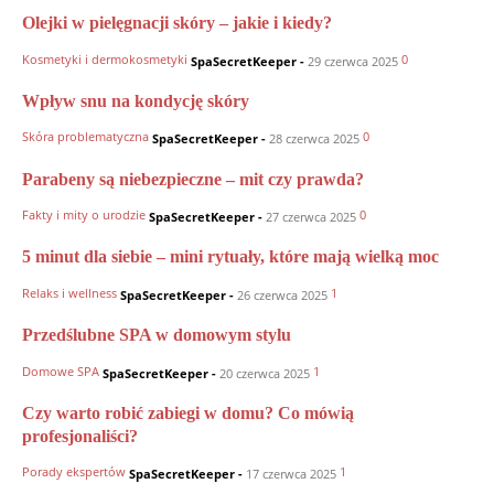
Olejki w pielęgnacji skóry – jakie i kiedy?
Kosmetyki i dermokosmetyki
0
SpaSecretKeeper
-
29 czerwca 2025
Wpływ snu na kondycję skóry
Skóra problematyczna
0
SpaSecretKeeper
-
28 czerwca 2025
Parabeny są niebezpieczne – mit czy prawda?
Fakty i mity o urodzie
0
SpaSecretKeeper
-
27 czerwca 2025
5 minut dla siebie – mini rytuały, które mają wielką moc
Relaks i wellness
1
SpaSecretKeeper
-
26 czerwca 2025
Przedślubne SPA w domowym stylu
Domowe SPA
1
SpaSecretKeeper
-
20 czerwca 2025
Czy warto robić zabiegi w domu? Co mówią
profesjonaliści?
Porady ekspertów
1
SpaSecretKeeper
-
17 czerwca 2025