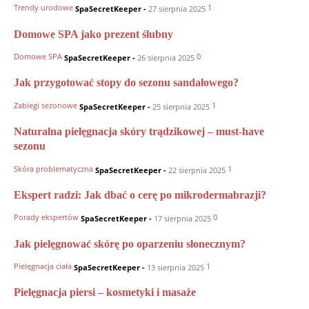
Trendy urodowe
1
SpaSecretKeeper
-
27 sierpnia 2025
Domowe SPA jako prezent ślubny
Domowe SPA
0
SpaSecretKeeper
-
26 sierpnia 2025
Jak przygotować stopy do sezonu sandałowego?
Zabiegi sezonowe
1
SpaSecretKeeper
-
25 sierpnia 2025
Naturalna pielęgnacja skóry trądzikowej – must-have
sezonu
Skóra problematyczna
1
SpaSecretKeeper
-
22 sierpnia 2025
Ekspert radzi: Jak dbać o cerę po mikrodermabrazji?
Porady ekspertów
0
SpaSecretKeeper
-
17 sierpnia 2025
Jak pielęgnować skórę po oparzeniu słonecznym?
Pielęgnacja ciała
1
SpaSecretKeeper
-
13 sierpnia 2025
Pielęgnacja piersi – kosmetyki i masaże