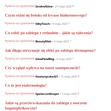
Pytania od czytelników
0
ZenAndGlow
-
27 maja 2025
Czym różni się botoks od kwasu hialuronowego?
Pytania od czytelników
1
SilkyTouch
-
9 maja 2025
Co robić po zabiegu z retinolem – jakie są zalecenia?
Pytania od czytelników
1
BeautyElixir
-
6 maja 2025
Jak długo utrzymuje się efekt po zabiegu dermapenu?
Pytania od czytelników
1
GlowFlowBlog
-
6 maja 2025
Czy wygląd wpływa na nasze samopoczucie?
Pytania od czytelników
0
Kosmetyczka321
-
15 maja 2025
Co to jest endermologia?
Pytania od czytelników
0
SpaSecretKeeper
-
5 maja 2025
Jakie są przeciwwskazania do zabiegu z osoczem
bogatopłytkowym?