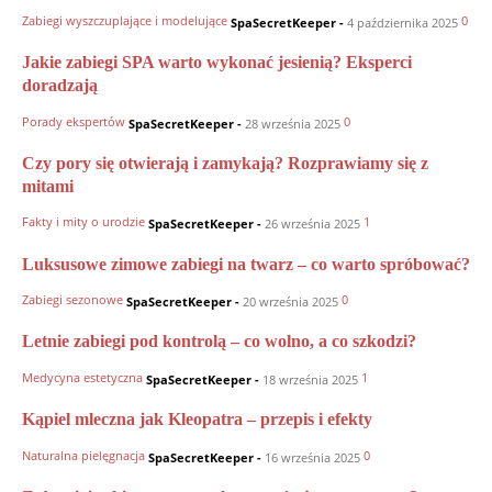
Zabiegi wyszczuplające i modelujące
0
SpaSecretKeeper
-
4 października 2025
Jakie zabiegi SPA warto wykonać jesienią? Eksperci
doradzają
Porady ekspertów
0
SpaSecretKeeper
-
28 września 2025
Czy pory się otwierają i zamykają? Rozprawiamy się z
mitami
Fakty i mity o urodzie
1
SpaSecretKeeper
-
26 września 2025
Luksusowe zimowe zabiegi na twarz – co warto spróbować?
Zabiegi sezonowe
0
SpaSecretKeeper
-
20 września 2025
Letnie zabiegi pod kontrolą – co wolno, a co szkodzi?
Medycyna estetyczna
1
SpaSecretKeeper
-
18 września 2025
Kąpiel mleczna jak Kleopatra – przepis i efekty
Naturalna pielęgnacja
0
SpaSecretKeeper
-
16 września 2025