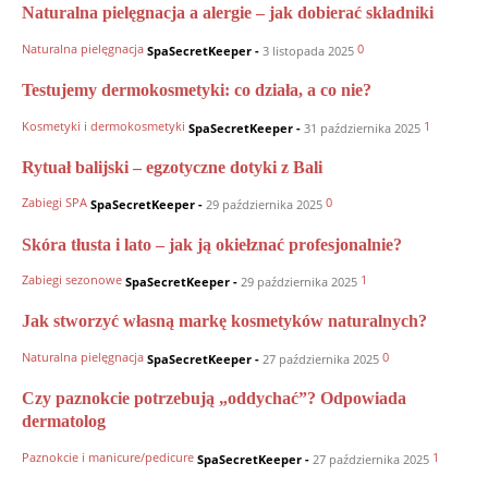
Naturalna pielęgnacja a alergie – jak dobierać składniki
Naturalna pielęgnacja
0
SpaSecretKeeper
-
3 listopada 2025
Testujemy dermokosmetyki: co działa, a co nie?
Kosmetyki i dermokosmetyki
1
SpaSecretKeeper
-
31 października 2025
Rytuał balijski – egzotyczne dotyki z Bali
Zabiegi SPA
0
SpaSecretKeeper
-
29 października 2025
Skóra tłusta i lato – jak ją okiełznać profesjonalnie?
Zabiegi sezonowe
1
SpaSecretKeeper
-
29 października 2025
Jak stworzyć własną markę kosmetyków naturalnych?
Naturalna pielęgnacja
0
SpaSecretKeeper
-
27 października 2025
Czy paznokcie potrzebują „oddychać”? Odpowiada
dermatolog
Paznokcie i manicure/pedicure
1
SpaSecretKeeper
-
27 października 2025