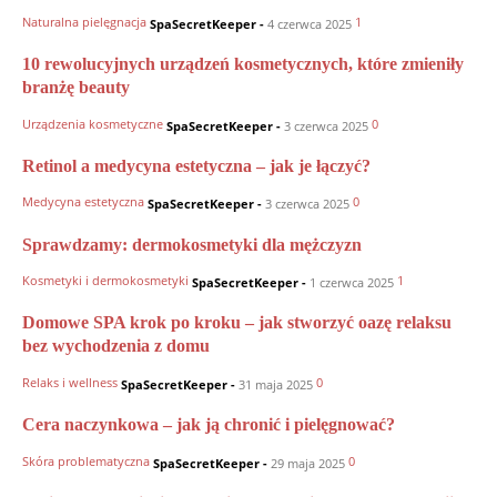
Naturalna pielęgnacja
1
SpaSecretKeeper
-
4 czerwca 2025
10 rewolucyjnych urządzeń kosmetycznych, które zmieniły
branżę beauty
Urządzenia kosmetyczne
0
SpaSecretKeeper
-
3 czerwca 2025
Retinol a medycyna estetyczna – jak je łączyć?
Medycyna estetyczna
0
SpaSecretKeeper
-
3 czerwca 2025
Sprawdzamy: dermokosmetyki dla mężczyzn
Kosmetyki i dermokosmetyki
1
SpaSecretKeeper
-
1 czerwca 2025
Domowe SPA krok po kroku – jak stworzyć oazę relaksu
bez wychodzenia z domu
Relaks i wellness
0
SpaSecretKeeper
-
31 maja 2025
Cera naczynkowa – jak ją chronić i pielęgnować?
Skóra problematyczna
0
SpaSecretKeeper
-
29 maja 2025