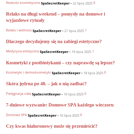
Nowości kosmetyczne
0
SpaSecretKeeper
-
22 lipca 2025
Relaks na długi weekend – pomysły na domowe i
wyjazdowe rytuały
Relaks i wellness
1
SpaSecretKeeper
-
21 lipca 2025
Dlaczego decydujemy się na zabiegi estetyczne?
Medycyna estetyczna
1
SpaSecretKeeper
-
19 lipca 2025
Kosmetyki z postbiotykami – czy naprawdę są lepsze?
Kosmetyki i dermokosmetyki
0
SpaSecretKeeper
-
18 lipca 2025
Skóra jędrna po 40. – jak o nią zadbać?
Pielęgnacja ciała
0
SpaSecretKeeper
-
16 lipca 2025
7-dniowe wyzwanie: Domowe SPA każdego wieczoru
Domowe SPA
0
SpaSecretKeeper
-
16 lipca 2025
Czy kwas hialuronowy może się przemieścić?