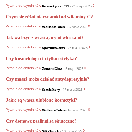
Pytania od czytelników
0
Kosmetyczka321
-
26 maja 2025
Czym się różni niacynamid od witaminy C?
Pytania od czytelników
0
WellnessTales
-
25 maja 2025
Jak walczyć z wrastającymi włoskami?
Pytania od czytelników
1
SpaVibesCrew
-
26 maja 2025
Czy kosmetologia to tylko estetyka?
Pytania od czytelników
0
ZenAndGlow
-
5 maja 2025
Czy masaż może działać antydepresyjnie?
Pytania od czytelników
1
ScrubStory
-
17 maja 2025
Jakie są wasze ulubione kosmetyki?
Pytania od czytelników
0
WellnessTales
-
16 maja 2025
Czy domowe peelingi są skuteczne?
Pytania od czytelników
0
SilkyTouch
-
13 maja 2025