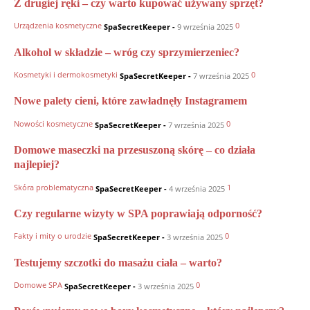
Z drugiej ręki – czy warto kupować używany sprzęt?
Urządzenia kosmetyczne
0
SpaSecretKeeper
-
9 września 2025
Alkohol w składzie – wróg czy sprzymierzeniec?
Kosmetyki i dermokosmetyki
0
SpaSecretKeeper
-
7 września 2025
Nowe palety cieni, które zawładnęły Instagramem
Nowości kosmetyczne
0
SpaSecretKeeper
-
7 września 2025
Domowe maseczki na przesuszoną skórę – co działa
najlepiej?
Skóra problematyczna
1
SpaSecretKeeper
-
4 września 2025
Czy regularne wizyty w SPA poprawiają odporność?
Fakty i mity o urodzie
0
SpaSecretKeeper
-
3 września 2025
Testujemy szczotki do masażu ciała – warto?
Domowe SPA
0
SpaSecretKeeper
-
3 września 2025