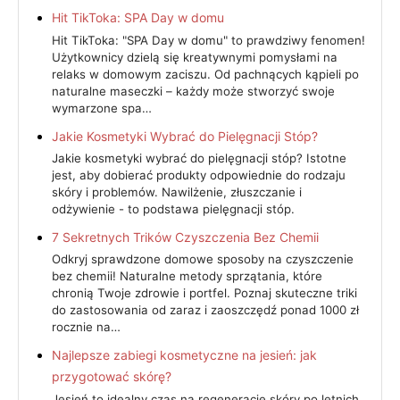
Hit TikToka: SPA Day w domu
Hit TikToka: "SPA Day w domu" to prawdziwy fenomen!
Użytkownicy dzielą się kreatywnymi pomysłami na
relaks w domowym zaciszu. Od pachnących kąpieli po
naturalne maseczki – każdy może stworzyć swoje
wymarzone spa…
Jakie Kosmetyki Wybrać do Pielęgnacji Stóp?
Jakie kosmetyki wybrać do pielęgnacji stóp? Istotne
jest, aby dobierać produkty odpowiednie do rodzaju
skóry i problemów. Nawilżenie, złuszczanie i
odżywienie - to podstawa pielęgnacji stóp.
7 Sekretnych Trików Czyszczenia Bez Chemii
Odkryj sprawdzone domowe sposoby na czyszczenie
bez chemii! Naturalne metody sprzątania, które
chronią Twoje zdrowie i portfel. Poznaj skuteczne triki
do zastosowania od zaraz i zaoszczędź ponad 1000 zł
rocznie na…
Najlepsze zabiegi kosmetyczne na jesień: jak
przygotować skórę?
Jesień to idealny czas na regenerację skóry po letnich