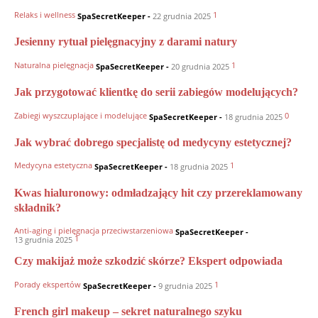
Relaks i wellness
1
SpaSecretKeeper
-
22 grudnia 2025
Jesienny rytuał pielęgnacyjny z darami natury
Naturalna pielęgnacja
1
SpaSecretKeeper
-
20 grudnia 2025
Jak przygotować klientkę do serii zabiegów modelujących?
Zabiegi wyszczuplające i modelujące
0
SpaSecretKeeper
-
18 grudnia 2025
Jak wybrać dobrego specjalistę od medycyny estetycznej?
Medycyna estetyczna
1
SpaSecretKeeper
-
18 grudnia 2025
Kwas hialuronowy: odmładzający hit czy przereklamowany
składnik?
Anti-aging i pielęgnacja przeciwstarzeniowa
SpaSecretKeeper
-
1
13 grudnia 2025
Czy makijaż może szkodzić skórze? Ekspert odpowiada
Porady ekspertów
1
SpaSecretKeeper
-
9 grudnia 2025
French girl makeup – sekret naturalnego szyku