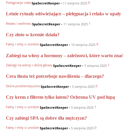
Pielęgnacja ciała
0
SpaSecretKeeper
-
11 sierpnia 2025
Letnie rytuały odświeżające – pielęgnacja i relaks w upały
Relaks i wellness
1
SpaSecretKeeper
-
11 sierpnia 2025
Czy złoto w kremie działa?
Fakty i mity o urodzie
0
SpaSecretKeeper
-
10 sierpnia 2025
Zabiegi na włosy a hormony – zależności, które warto znać
Zabiegi na włosy i skórę głowy
1
SpaSecretKeeper
-
7 sierpnia 2025
Cera tłusta też potrzebuje nawilżenia – dlaczego?
Skóra problematyczna
0
SpaSecretKeeper
-
5 sierpnia 2025
Czy krem z filtrem tylko latem? Ochrona UV pod lupą
Fakty i mity o urodzie
1
SpaSecretKeeper
-
5 sierpnia 2025
Czy zabiegi SPA są dobre dla mężczyzn?
Fakty i mity o urodzie
0
SpaSecretKeeper
-
5 sierpnia 2025