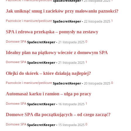
SpaSecretKeeper
-
25 listopada 2025
Jak uniknąć smug i zacieków przy malowaniu paznokci?
Paznokcie i manicure/pedicure
1
SpaSecretKeeper
-
22 listopada 2025
SPA i zdrowa przekąska – pomysły na zestawy
Domowe SPA
0
SpaSecretKeeper
-
21 listopada 2025
Idealny plan na piątkowy wieczór z domowym SPA
Domowe SPA
1
SpaSecretKeeper
-
21 listopada 2025
Olejki do skórek – które działają najlepiej?
Paznokcie i manicure/pedicure
0
SpaSecretKeeper
-
20 listopada 2025
Automasaż karku i ramion – ulga po pracy
Domowe SPA
1
SpaSecretKeeper
-
16 listopada 2025
Domowe SPA dla początkujących – od czego zacząć?
Domowe SPA
0
SpaSecretKeeper
-
15 listopada 2025