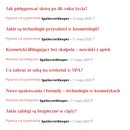
Jak pielęgnować skórę po 40. roku życia?
Pytania od czytelników
1
SpaSecretKeeper
-
12 maja 2025
Jakie są technologie przyszłości w kosmetologii?
Pytania od czytelników
1
SpaSecretKeeper
-
11 maja 2025
Kosmetyki liftingujące bez skalpela – nowinki z aptek
Nowości kosmetyczne
0
SpaSecretKeeper
-
11 maja 2025
Co zabrać ze sobą na weekend w SPA?
Pytania od czytelników
0
SpaSecretKeeper
-
11 maja 2025
Nowe opakowania i formuły – technologia w kosmetykach
Nowości kosmetyczne
0
SpaSecretKeeper
-
11 maja 2025
Jakie zabiegi są bezpieczne w ciąży?
Pytania od czytelników
0
SpaSecretKeeper
-
7 maja 2025