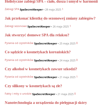
Holistyczne zabiegi SPA – ciało, dusza i umysł w harmonii
Zabiegi SPA
1
SpaSecretKeeper
-
28 maja 2025
Jak przekonać klientkę do sezonowej zmiany zabiegów?
Zabiegi sezonowe
1
SpaSecretKeeper
-
26 maja 2025
Jak stworzyć domowe SPA dla relaksu?
Pytania od czytelników
0
SpaSecretKeeper
-
25 maja 2025
Co sądzicie o kosmetykach koreańskich?
Pytania od czytelników
0
SpaSecretKeeper
-
24 maja 2025
Czy alkohol w kosmetykach zawsze szkodzi?
Pytania od czytelników
1
SpaSecretKeeper
-
21 maja 2025
Czy silikony w kosmetykach są złe?
Fakty i mity o urodzie
0
SpaSecretKeeper
-
21 maja 2025
Nanotechnologia a urządzenia do pielęgnacji skóry