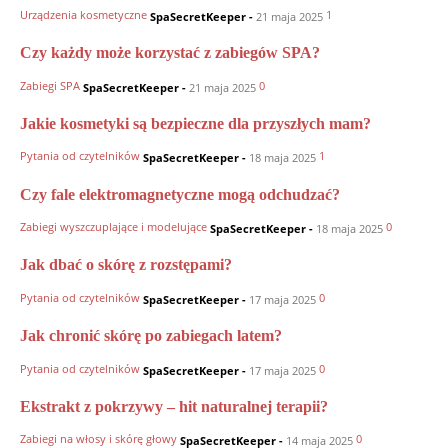
Urządzenia kosmetyczne
1
SpaSecretKeeper
-
21 maja 2025
Czy każdy może korzystać z zabiegów SPA?
Zabiegi SPA
0
SpaSecretKeeper
-
21 maja 2025
Jakie kosmetyki są bezpieczne dla przyszłych mam?
Pytania od czytelników
1
SpaSecretKeeper
-
18 maja 2025
Czy fale elektromagnetyczne mogą odchudzać?
Zabiegi wyszczuplające i modelujące
0
SpaSecretKeeper
-
18 maja 2025
Jak dbać o skórę z rozstępami?
Pytania od czytelników
0
SpaSecretKeeper
-
17 maja 2025
Jak chronić skórę po zabiegach latem?
Pytania od czytelników
0
SpaSecretKeeper
-
17 maja 2025
Ekstrakt z pokrzywy – hit naturalnej terapii?
Zabiegi na włosy i skórę głowy
0
SpaSecretKeeper
-
14 maja 2025