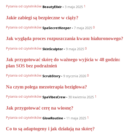
Pytania od czytelników
1
BeautyElixir
-
3 maja 2025
Jakie zabiegi są bezpieczne w ciąży?
Pytania od czytelników
0
SpaSecretKeeper
-
7 maja 2025
Jak wygląda proces rozpuszczania kwasu hialuronowego?
Pytania od czytelników
0
SkinSculptor
-
9 maja 2025
Jak przygotować skórę do ważnego wyjścia w 48 godzin:
plan SOS bez podrażnień
Pytania od czytelników
0
ScrubStory
-
9 stycznia 2026
Na czym polega mezoterapia bezigłowa?
Pytania od czytelników
1
SpaVibesCrew
-
30 kwietnia 2025
Jak przygotować cerę na wiosnę?
Pytania od czytelników
1
GlowRoutine
-
11 maja 2025
Co to są adaptogeny i jak działają na skórę?