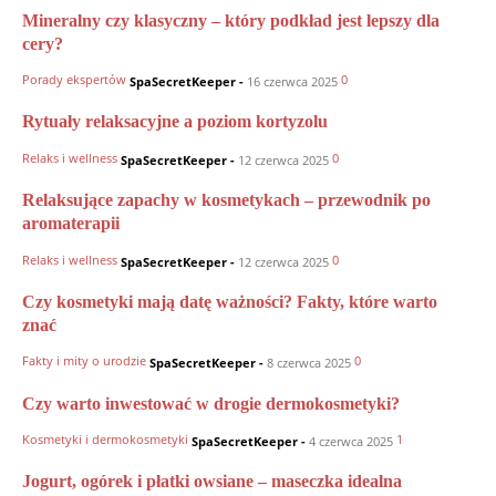
Mineralny czy klasyczny – który podkład jest lepszy dla
cery?
Porady ekspertów
0
SpaSecretKeeper
-
16 czerwca 2025
Rytuały relaksacyjne a poziom kortyzolu
Relaks i wellness
0
SpaSecretKeeper
-
12 czerwca 2025
Relaksujące zapachy w kosmetykach – przewodnik po
aromaterapii
Relaks i wellness
0
SpaSecretKeeper
-
12 czerwca 2025
Czy kosmetyki mają datę ważności? Fakty, które warto
znać
Fakty i mity o urodzie
0
SpaSecretKeeper
-
8 czerwca 2025
Czy warto inwestować w drogie dermokosmetyki?
Kosmetyki i dermokosmetyki
1
SpaSecretKeeper
-
4 czerwca 2025
Jogurt, ogórek i płatki owsiane – maseczka idealna