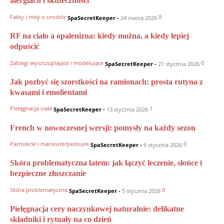
alergiach i skuteczności
Fakty i mity o urodzie
0
SpaSecretKeeper
-
24 marca 2026
RF na ciało a opalenizna: kiedy można, a kiedy lepiej
odpuścić
Zabiegi wyszczuplające i modelujące
0
SpaSecretKeeper
-
21 stycznia 2026
Jak pozbyć się szorstkości na ramionach: prosta rutyna z
kwasami i emolientami
Pielęgnacja ciała
1
SpaSecretKeeper
-
13 stycznia 2026
French w nowoczesnej wersji: pomysły na każdy sezon
Paznokcie i manicure/pedicure
0
SpaSecretKeeper
-
6 stycznia 2026
Skóra problematyczna latem: jak łączyć leczenie, słońce i
bezpieczne złuszczanie
Skóra problematyczna
0
SpaSecretKeeper
-
5 stycznia 2026
Pielęgnacja cery naczynkowej naturalnie: delikatne
składniki i rytuały na co dzień