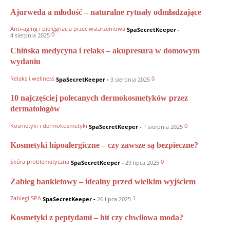
Ajurweda a młodość – naturalne rytuały odmładzające
Anti-aging i pielęgnacja przeciwstarzeniowa
SpaSecretKeeper
-
0
4 sierpnia 2025
Chińska medycyna i relaks – akupresura w domowym
wydaniu
Relaks i wellness
0
SpaSecretKeeper
-
3 sierpnia 2025
10 najczęściej polecanych dermokosmetyków przez
dermatologów
Kosmetyki i dermokosmetyki
0
SpaSecretKeeper
-
1 sierpnia 2025
Kosmetyki hipoalergiczne – czy zawsze są bezpieczne?
Skóra problematyczna
0
SpaSecretKeeper
-
29 lipca 2025
Zabieg bankietowy – idealny przed wielkim wyjściem
Zabiegi SPA
1
SpaSecretKeeper
-
26 lipca 2025
Kosmetyki z peptydami – hit czy chwilowa moda?