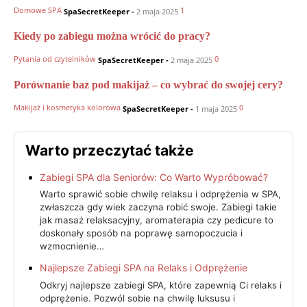
Domowe SPA
1
SpaSecretKeeper
-
2 maja 2025
Kiedy po zabiegu można wrócić do pracy?
Pytania od czytelników
0
SpaSecretKeeper
-
2 maja 2025
Porównanie baz pod makijaż – co wybrać do swojej cery?
Makijaż i kosmetyka kolorowa
0
SpaSecretKeeper
-
1 maja 2025
Warto przeczytać także
Zabiegi SPA dla Seniorów: Co Warto Wypróbować?
Warto sprawić sobie chwilę relaksu i odprężenia w SPA,
zwłaszcza gdy wiek zaczyna robić swoje. Zabiegi takie
jak masaż relaksacyjny, aromaterapia czy pedicure to
doskonały sposób na poprawę samopoczucia i
wzmocnienie…
Najlepsze Zabiegi SPA na Relaks i Odprężenie
Odkryj najlepsze zabiegi SPA, które zapewnią Ci relaks i
odprężenie. Pozwól sobie na chwilę luksusu i