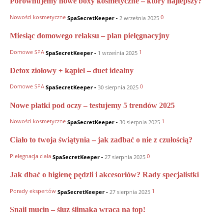
Porównujemy nowe boxy kosmetyczne – który najlepszy?
Nowości kosmetyczne
0
SpaSecretKeeper
-
2 września 2025
Miesiąc domowego relaksu – plan pielęgnacyjny
Domowe SPA
1
SpaSecretKeeper
-
1 września 2025
Detox ziołowy + kąpiel – duet idealny
Domowe SPA
0
SpaSecretKeeper
-
30 sierpnia 2025
Nowe płatki pod oczy – testujemy 5 trendów 2025
Nowości kosmetyczne
1
SpaSecretKeeper
-
30 sierpnia 2025
Ciało to twoja świątynia – jak zadbać o nie z czułością?
Pielęgnacja ciała
0
SpaSecretKeeper
-
27 sierpnia 2025
Jak dbać o higienę pędzli i akcesoriów? Rady specjalistki
Porady ekspertów
1
SpaSecretKeeper
-
27 sierpnia 2025
Snail mucin – śluz ślimaka wraca na top!